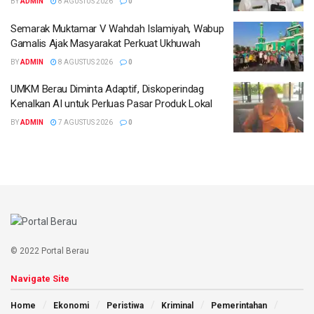
BY
ADMIN
8 AGUSTUS 2026
0
Semarak Muktamar V Wahdah Islamiyah, Wabup
Gamalis Ajak Masyarakat Perkuat Ukhuwah
BY
ADMIN
8 AGUSTUS 2026
0
UMKM Berau Diminta Adaptif, Diskoperindag
Kenalkan AI untuk Perluas Pasar Produk Lokal
BY
ADMIN
7 AGUSTUS 2026
0
© 2022 Portal Berau
Navigate Site
Home
Ekonomi
Peristiwa
Kriminal
Pemerintahan