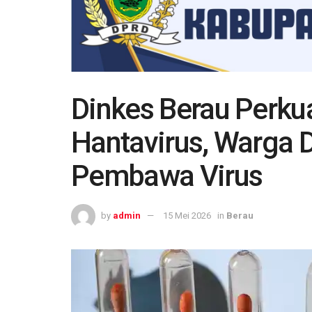
Dinkes Berau Perkua
Hantavirus, Warga 
Pembawa Virus
by
admin
15 Mei 2026
in
Berau