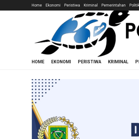
Home
Ekonomi
Peristiwa
Kriminal
Pemerintahan
Politi
HOME
EKONOMI
PERISTIWA
KRIMINAL
P