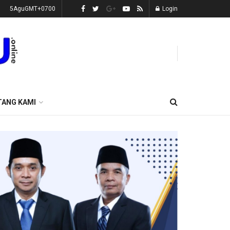
5AguGMT+0700
Login
TANG KAMI