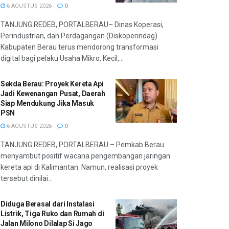
6 AGUSTUS 2026
0
TANJUNG REDEB, PORTALBERAU– Dinas Koperasi,
Perindustrian, dan Perdagangan (Diskoperindag)
Kabupaten Berau terus mendorong transformasi
digital bagi pelaku Usaha Mikro, Kecil,...
Sekda Berau: Proyek Kereta Api
Jadi Kewenangan Pusat, Daerah
Siap Mendukung Jika Masuk
PSN
6 AGUSTUS 2026
0
TANJUNG REDEB, PORTALBERAU – Pemkab Berau
menyambut positif wacana pengembangan jaringan
kereta api di Kalimantan. Namun, realisasi proyek
tersebut dinilai...
Diduga Berasal dari Instalasi
Listrik, Tiga Ruko dan Rumah di
Jalan Milono Dilalap Si Jago