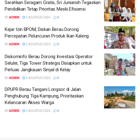
Serahkan Seragam Gratis, Sri Juniarsih Tegaskan
Pendidikan Tetap Prioritas Meski Efisiensi
BY
ADMIN
5 AGUSTUS 2026
0
Kejar Izin BPOM, Diskan Berau Dorong
Percepatan Peluncuran Produk Ikan Kaleng
BY
ADMIN
5 AGUSTUS 2026
0
Diskominfo Berau Dorong Investasi Operator
Seluler, Tiga Tower Strategis Disiapkan untuk
Perluas Jangkauan Sinyal di Kelay
BY
ADMIN
5 AGUSTUS 2026
0
DPUPR Berau Tangani Longsor di Jalan
Penghubung Tiga Kampung, Prioritaskan
Kelancaran Akses Warga
BY
ADMIN
5 AGUSTUS 2026
0