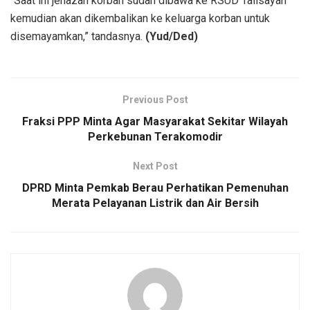
“Saat ini jenazah korban sudah dibawa ke RSUD Talisayan
kemudian akan dikembalikan ke keluarga korban untuk
disemayamkan,” tandasnya.
(Yud/Ded)
Previous Post
Fraksi PPP Minta Agar Masyarakat Sekitar Wilayah
Perkebunan Terakomodir
Next Post
DPRD Minta Pemkab Berau Perhatikan Pemenuhan
Merata Pelayanan Listrik dan Air Bersih