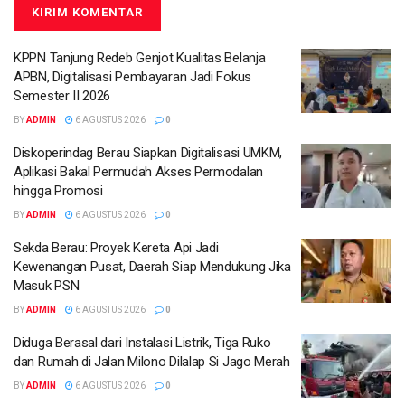
KPPN Tanjung Redeb Genjot Kualitas Belanja
APBN, Digitalisasi Pembayaran Jadi Fokus
Semester II 2026
BY
ADMIN
6 AGUSTUS 2026
0
Diskoperindag Berau Siapkan Digitalisasi UMKM,
Aplikasi Bakal Permudah Akses Permodalan
hingga Promosi
BY
ADMIN
6 AGUSTUS 2026
0
Sekda Berau: Proyek Kereta Api Jadi
Kewenangan Pusat, Daerah Siap Mendukung Jika
Masuk PSN
BY
ADMIN
6 AGUSTUS 2026
0
Diduga Berasal dari Instalasi Listrik, Tiga Ruko
dan Rumah di Jalan Milono Dilalap Si Jago Merah
BY
ADMIN
6 AGUSTUS 2026
0