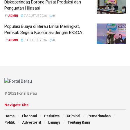
Diskoperindag Dorong Pusat Produksi dan
Penguatan Hilirisasi
BY
ADMIN
7 AGUSTUS 2026
0
Populasi Buaya di Berau Dinilai Meningkat,
Pemkab Segera Koordinasi dengan BKSDA
BY
ADMIN
7 AGUSTUS 2026
0
© 2022 Portal Berau
Navigate Site
Home
Ekonomi
Peristiwa
Kriminal
Pemerintahan
Politik
Advertorial
Lainnya
Tentang Kami