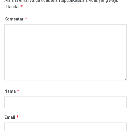
Alamat email Anda tidak akan dipublikasikan.
Ruas yang wajib
*
ditandai
*
Komentar
*
Nama
*
Email