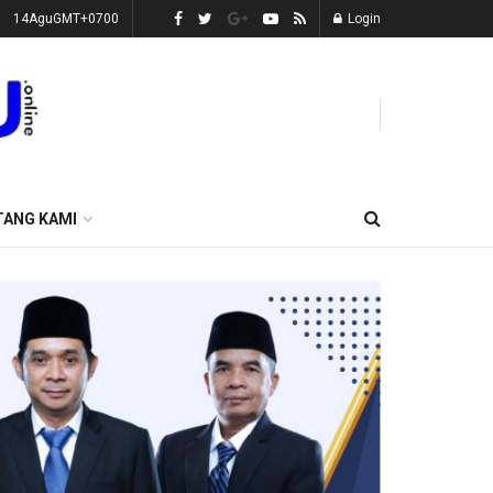
14AguGMT+0700
Login
TANG KAMI