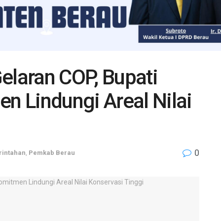
elaran COP, Bupati
 Lindungi Areal Nilai
0
intahan
,
Pemkab Berau