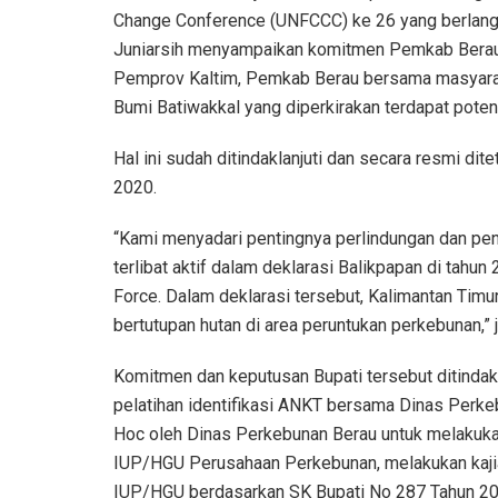
Change Conference (UNFCCC) ke 26 yang berlangs
Juniarsih menyampaikan komitmen Pemkab Berau
Pemprov Kaltim, Pemkab Berau bersama masyaraka
Bumi Batiwakkal yang diperkirakan terdapat pote
Hal ini sudah ditindaklanjuti dan secara resmi d
2020.
“Kami menyadari pentingnya perlindungan dan peng
terlibat aktif dalam deklarasi Balikpapan di tahu
Force. Dalam deklarasi tersebut, Kalimantan Timu
bertutupan hutan di area peruntukan perkebunan,” 
Komitmen dan keputusan Bupati tersebut ditindakl
pelatihan identifikasi ANKT bersama Dinas Perke
Hoc oleh Dinas Perkebunan Berau untuk melakuka
IUP/HGU Perusahaan Perkebunan, melakukan kajian
IUP/HGU berdasarkan SK Bupati No 287 Tahun 20