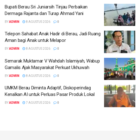
Bupati Berau Sri Juniarsih Tinjau Perbaikan
Dermaga Rajanta dan Turap Ahmad Yani
BY
ADMIN
8 AGUSTUS 2026
0
Telepon Sahabat Anak Hadir di Berau, Jadi Ruang
Aman bagi Anak untuk Melapor
BY
ADMIN
8 AGUSTUS 2026
0
Semarak Muktamar V Wahdah Islamiyah, Wabup
Gamalis Ajak Masyarakat Perkuat Ukhuwah
BY
ADMIN
8 AGUSTUS 2026
0
UMKM Berau Diminta Adaptif, Diskoperindag
Kenalkan AI untuk Perluas Pasar Produk Lokal
BY
ADMIN
7 AGUSTUS 2026
0