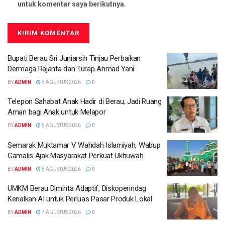
untuk komentar saya berikutnya.
Bupati Berau Sri Juniarsih Tinjau Perbaikan
Dermaga Rajanta dan Turap Ahmad Yani
BY
ADMIN
8 AGUSTUS 2026
0
Telepon Sahabat Anak Hadir di Berau, Jadi Ruang
Aman bagi Anak untuk Melapor
BY
ADMIN
8 AGUSTUS 2026
0
Semarak Muktamar V Wahdah Islamiyah, Wabup
Gamalis Ajak Masyarakat Perkuat Ukhuwah
BY
ADMIN
8 AGUSTUS 2026
0
UMKM Berau Diminta Adaptif, Diskoperindag
Kenalkan AI untuk Perluas Pasar Produk Lokal
BY
ADMIN
7 AGUSTUS 2026
0