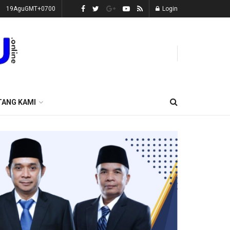
19AguGMT+0700
Login
TANG KAMI