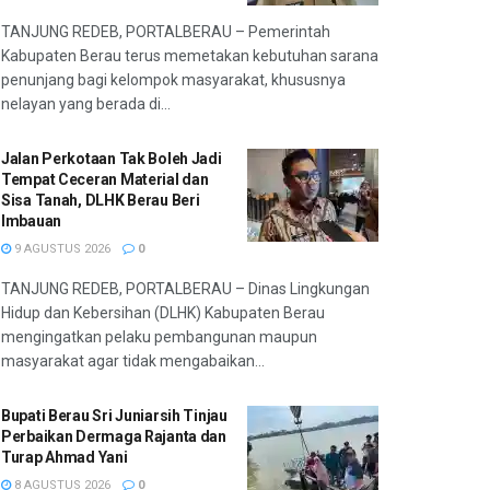
TANJUNG REDEB, PORTALBERAU – Pemerintah
Kabupaten Berau terus memetakan kebutuhan sarana
penunjang bagi kelompok masyarakat, khususnya
nelayan yang berada di...
Jalan Perkotaan Tak Boleh Jadi
Tempat Ceceran Material dan
Sisa Tanah, DLHK Berau Beri
Imbauan
9 AGUSTUS 2026
0
TANJUNG REDEB, PORTALBERAU – Dinas Lingkungan
Hidup dan Kebersihan (DLHK) Kabupaten Berau
mengingatkan pelaku pembangunan maupun
masyarakat agar tidak mengabaikan...
Bupati Berau Sri Juniarsih Tinjau
Perbaikan Dermaga Rajanta dan
Turap Ahmad Yani
8 AGUSTUS 2026
0