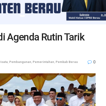
i Agenda Rutin Tarik
0
isata
,
Pembangunan
,
Pemerintahan
,
Pemkab Berau