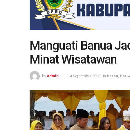
Manguati Banua Jad
Minat Wisatawan
by
admin
14 September 2023
in
Berau
,
Pariw