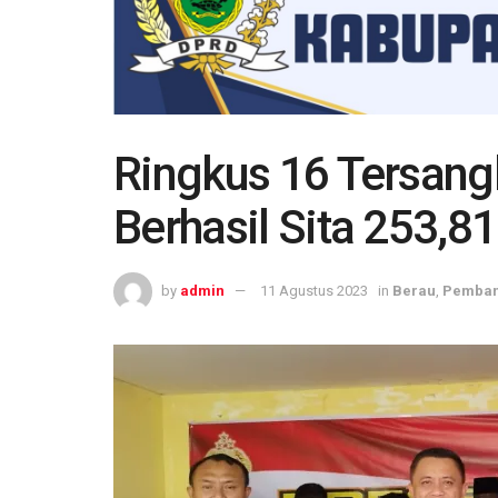
Ringkus 16 Tersang
Berhasil Sita 253,8
by
admin
11 Agustus 2023
in
Berau
,
Pemba