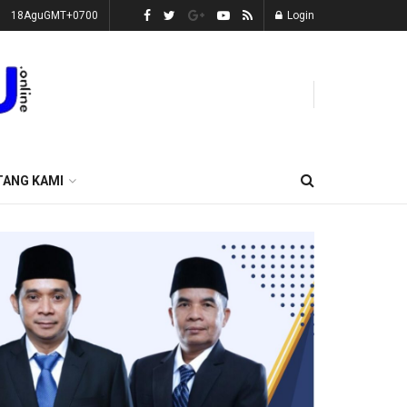
18AguGMT+0700
Login
TANG KAMI