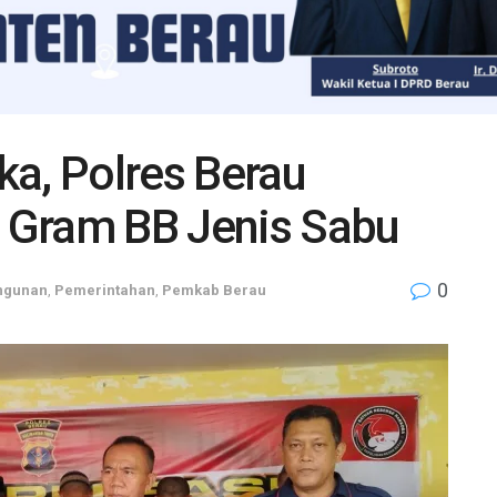
ka, Polres Berau
1 Gram BB Jenis Sabu
0
ngunan
,
Pemerintahan
,
Pemkab Berau