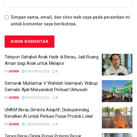
Simpan nama, email, dan situs web saya pada peramban ini
untuk komentar saya berikutnya.
Telepon Sahabat Anak Hadir di Berau, Jadi Ruang
Aman bagi Anak untuk Melapor
BY
ADMIN
8 AGUSTUS 2026
0
Semarak Muktamar V Wahdah Islamiyah, Wabup
Gamalis Ajak Masyarakat Perkuat Ukhuwah
BY
ADMIN
8 AGUSTUS 2026
0
UMKM Berau Diminta Adaptif, Diskoperindag
Kenalkan AI untuk Perluas Pasar Produk Lokal
BY
ADMIN
7 AGUSTUS 2026
0
Terasi Berau Dinilai Punya Potensi Besar,