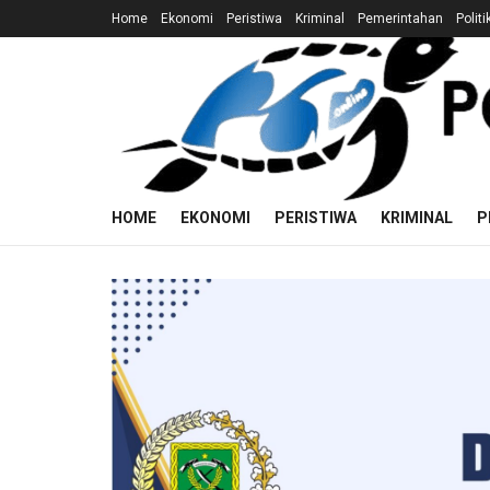
Home
Ekonomi
Peristiwa
Kriminal
Pemerintahan
Politi
HOME
EKONOMI
PERISTIWA
KRIMINAL
P