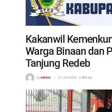
Kakanwil Kemenku
Warga Binaan dan 
Tanjung Redeb
by
admin
21 Juni 2023
in
Berau