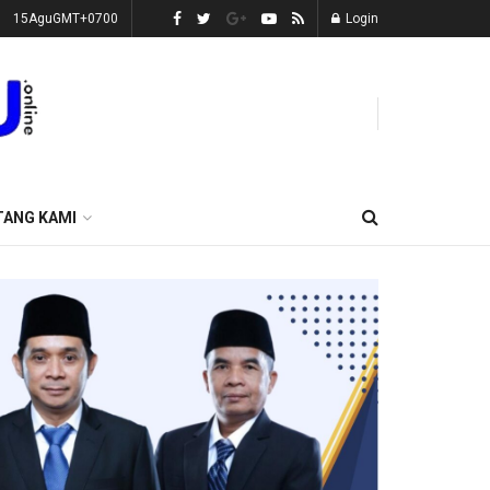
15AguGMT+0700
Login
TANG KAMI