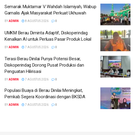
Semarak Muktamar V Wahdah Islamiyah, Wabup
Gamalis Ajak Masyarakat Perkuat Ukhuwah
BY
ADMIN
8 AGUSTUS 2026
0
UMKM Berau Diminta Adaptif, Diskoperindag
Kenalkan AI untuk Perluas Pasar Produk Lokal
BY
ADMIN
7 AGUSTUS 2026
0
Terasi Berau Dinilai Punya Potensi Besar,
Diskoperindag Dorong Pusat Produksi dan
Penguatan Hilirisasi
BY
ADMIN
7 AGUSTUS 2026
0
Populasi Buaya di Berau Dinilai Meningkat,
Pemkab Segera Koordinasi dengan BKSDA
BY
ADMIN
7 AGUSTUS 2026
0