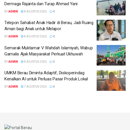
Dermaga Rajanta dan Turap Ahmad Yani
BY
ADMIN
8 AGUSTUS 2026
0
Telepon Sahabat Anak Hadir di Berau, Jadi Ruang
Aman bagi Anak untuk Melapor
BY
ADMIN
8 AGUSTUS 2026
0
Semarak Muktamar V Wahdah Islamiyah, Wabup
Gamalis Ajak Masyarakat Perkuat Ukhuwah
BY
ADMIN
8 AGUSTUS 2026
0
UMKM Berau Diminta Adaptif, Diskoperindag
Kenalkan AI untuk Perluas Pasar Produk Lokal
BY
ADMIN
7 AGUSTUS 2026
0