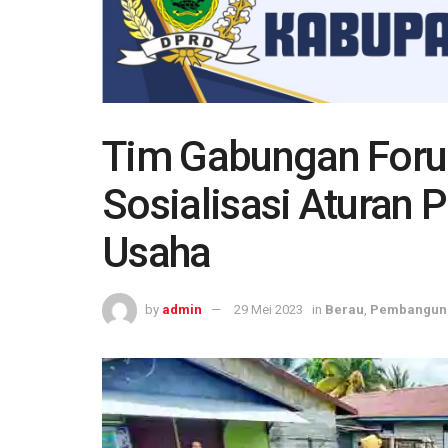
Tim Gabungan Foru
Sosialisasi Aturan P
Usaha
by
admin
29 Mei 2023
in
Berau
,
Pembangun