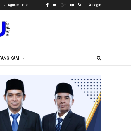
20AguGMT+0700
Login
TANG KAMI