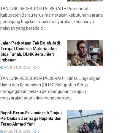
TANJUNG REDEB, PORTALBERAU – Pemerintah
Kabupaten Berau terus memetakan kebutuhan sarana
penunjang bagi kelompok masyarakat, khususnya
nelayan yang berada di...
Jalan Perkotaan Tak Boleh Jadi
Tempat Ceceran Material dan
Sisa Tanah, DLHK Berau Beri
Imbauan
9 AGUSTUS 2026
0
TANJUNG REDEB, PORTALBERAU – Dinas Lingkungan
Hidup dan Kebersihan (DLHK) Kabupaten Berau
mengingatkan pelaku pembangunan maupun
masyarakat agar tidak mengabaikan...
Bupati Berau Sri Juniarsih Tinjau
Perbaikan Dermaga Rajanta dan
Turap Ahmad Yani
8 AGUSTUS 2026
0