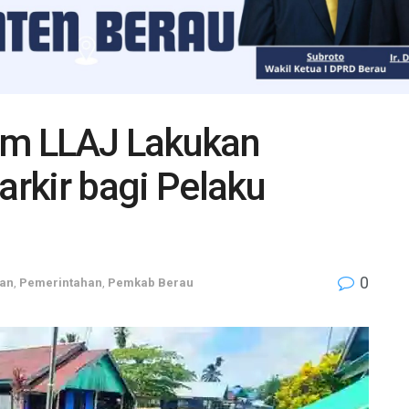
m LLAJ Lakukan
arkir bagi Pelaku
0
an
,
Pemerintahan
,
Pemkab Berau