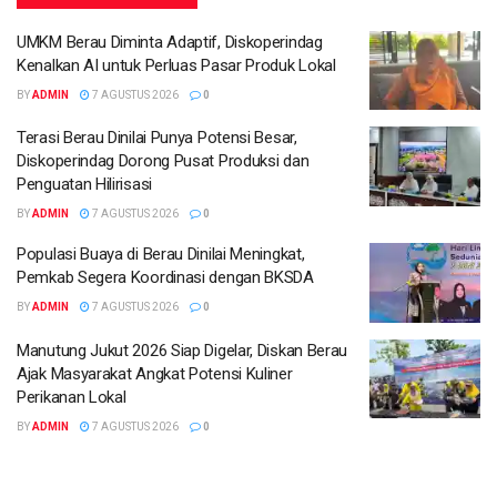
UMKM Berau Diminta Adaptif, Diskoperindag
Kenalkan AI untuk Perluas Pasar Produk Lokal
BY
ADMIN
7 AGUSTUS 2026
0
Terasi Berau Dinilai Punya Potensi Besar,
Diskoperindag Dorong Pusat Produksi dan
Penguatan Hilirisasi
BY
ADMIN
7 AGUSTUS 2026
0
Populasi Buaya di Berau Dinilai Meningkat,
Pemkab Segera Koordinasi dengan BKSDA
BY
ADMIN
7 AGUSTUS 2026
0
Manutung Jukut 2026 Siap Digelar, Diskan Berau
Ajak Masyarakat Angkat Potensi Kuliner
Perikanan Lokal
BY
ADMIN
7 AGUSTUS 2026
0