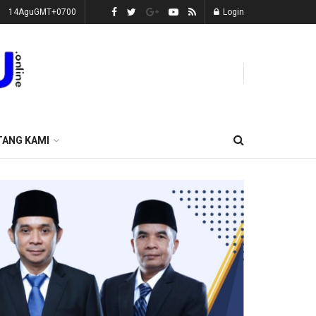
14AguGMT+0700
Login
TANG KAMI