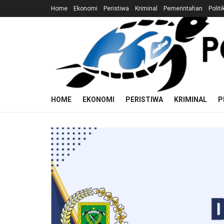
Home
Ekonomi
Peristiwa
Kriminal
Pemerintahan
Politi
HOME
EKONOMI
PERISTIWA
KRIMINAL
P