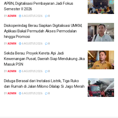
APBN, Digitalisasi Pembayaran Jadi Fokus
Semester II 2026
BY
ADMIN
6 AGUSTUS 2026
0
Diskoperindag Berau Siapkan Digitalisasi UMKM,
Aplikasi Bakal Permudah Akses Permodalan
hingga Promosi
BY
ADMIN
6 AGUSTUS 2026
0
Sekda Berau: Proyek Kereta Api Jadi
Kewenangan Pusat, Daerah Siap Mendukung Jika
Masuk PSN
BY
ADMIN
6 AGUSTUS 2026
0
Diduga Berasal dari Instalasi Listrik, Tiga Ruko
dan Rumah di Jalan Milono Dilalap Si Jago Merah
BY
ADMIN
6 AGUSTUS 2026
0