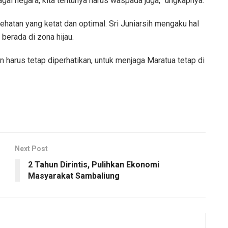
gai negara, kita tentunya harus waspada juga,” ungkapnya.
ehatan yang ketat dan optimal. Sri Juniarsih mengaku hal
berada di zona hijau.
n harus tetap diperhatikan, untuk menjaga Maratua tetap di
Next Post
2 Tahun Dirintis, Pulihkan Ekonomi
Masyarakat Sambaliung