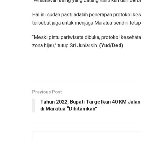
“Wisatawan asing yang datang nanti kan dari berba
Hal ini sudah pasti adalah penerapan protokol kes
tersebut juga untuk menjaga Maratua sendiri tetap 
“Meski pintu pariwisata dibuka, protokol kesehata
zona hijau,” tutup Sri Juniarsih.
(Yud/Ded)
Previous Post
Tahun 2022, Bupati Targetkan 40 KM Jalan
di Maratua “Dihitamkan”