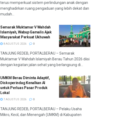
terus memperkuat sistem perlindungan anak dengan
menghadirkan ruang pengaduan yang lebih dekat dan
mudah...
Semarak Muktamar V Wahdah
Islamiyah, Wabup Gamalis Ajak
Masyarakat Perkuat Ukhuwah
8 AGUSTUS 2026
0
TANJUNG REDEB, PORTALBERAU – Semarak
Muktamar V Wahdah Islamiyah Berau Tahun 2026 diisi
dengan kegiatan jalan sehat yang berlangsung di...
UMKM Berau Diminta Adaptif,
Diskoperindag Kenalkan AI
untuk Perluas Pasar Produk
Lokal
7 AGUSTUS 2026
0
TANJUNG REDEB, PORTALBERAU – Pelaku Usaha
Mikro, Kecil, dan Menengah (UMKM) di Kabupaten