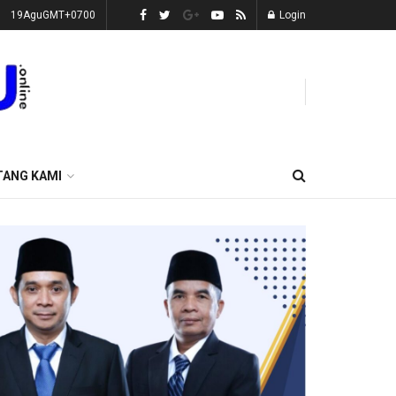
19AguGMT+0700
Login
TANG KAMI