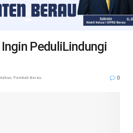
 Ingin PeduliLindungi
0
ntahan
,
Pemkab Berau