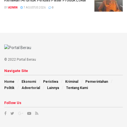
Kenalkan AI untuk Perluas Pasar Produk Lokal
BY
ADMIN
7 AGUSTUS 2026
0
© 2022 Portal Berau
Navigate Site
Home
Ekonomi
Peristiwa
Kriminal
Pemerintahan
Politik
Advertorial
Lainnya
Tentang Kami
Follow Us