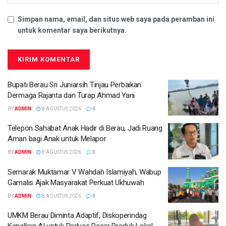
Simpan nama, email, dan situs web saya pada peramban ini
untuk komentar saya berikutnya.
Bupati Berau Sri Juniarsih Tinjau Perbaikan
Dermaga Rajanta dan Turap Ahmad Yani
BY
ADMIN
8 AGUSTUS 2026
0
Telepon Sahabat Anak Hadir di Berau, Jadi Ruang
Aman bagi Anak untuk Melapor
BY
ADMIN
8 AGUSTUS 2026
0
Semarak Muktamar V Wahdah Islamiyah, Wabup
Gamalis Ajak Masyarakat Perkuat Ukhuwah
BY
ADMIN
8 AGUSTUS 2026
0
UMKM Berau Diminta Adaptif, Diskoperindag