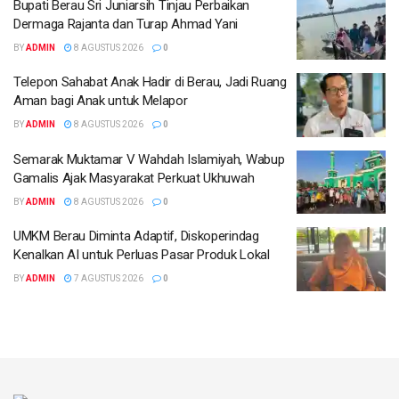
Bupati Berau Sri Juniarsih Tinjau Perbaikan
Dermaga Rajanta dan Turap Ahmad Yani
BY
ADMIN
8 AGUSTUS 2026
0
Telepon Sahabat Anak Hadir di Berau, Jadi Ruang
Aman bagi Anak untuk Melapor
BY
ADMIN
8 AGUSTUS 2026
0
Semarak Muktamar V Wahdah Islamiyah, Wabup
Gamalis Ajak Masyarakat Perkuat Ukhuwah
BY
ADMIN
8 AGUSTUS 2026
0
UMKM Berau Diminta Adaptif, Diskoperindag
Kenalkan AI untuk Perluas Pasar Produk Lokal
BY
ADMIN
7 AGUSTUS 2026
0