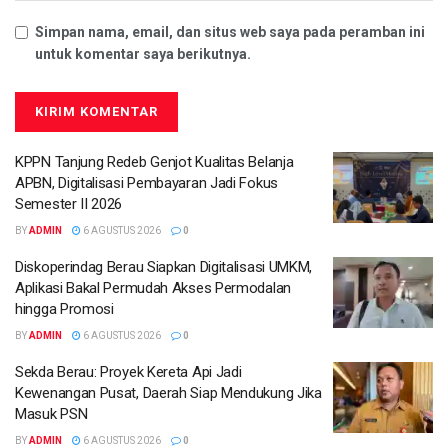
Simpan nama, email, dan situs web saya pada peramban ini
untuk komentar saya berikutnya.
KPPN Tanjung Redeb Genjot Kualitas Belanja
APBN, Digitalisasi Pembayaran Jadi Fokus
Semester II 2026
BY
ADMIN
6 AGUSTUS 2026
0
Diskoperindag Berau Siapkan Digitalisasi UMKM,
Aplikasi Bakal Permudah Akses Permodalan
hingga Promosi
BY
ADMIN
6 AGUSTUS 2026
0
Sekda Berau: Proyek Kereta Api Jadi
Kewenangan Pusat, Daerah Siap Mendukung Jika
Masuk PSN
BY
ADMIN
6 AGUSTUS 2026
0