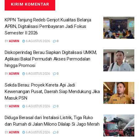
KPPN Tanjung Redeb Genjot Kualitas Belanja
APBN, Digitalisasi Pembayaran Jadi Fokus
Semester II 2026
BY
ADMIN
6 AGUSTUS 2026
0
Diskoperindag Berau Siapkan Digitalisasi UMKM,
Aplikasi Bakal Permudah Akses Permodalan
hingga Promosi
BY
ADMIN
6 AGUSTUS 2026
0
Sekda Berau: Proyek Kereta Api Jadi
Kewenangan Pusat, Daerah Siap Mendukung Jika
Masuk PSN
BY
ADMIN
6 AGUSTUS 2026
0
Diduga Berasal dari Instalasi Listrik, Tiga Ruko
dan Rumah di Jalan Milono Dilalap Si Jago Merah
BY
ADMIN
6 AGUSTUS 2026
0