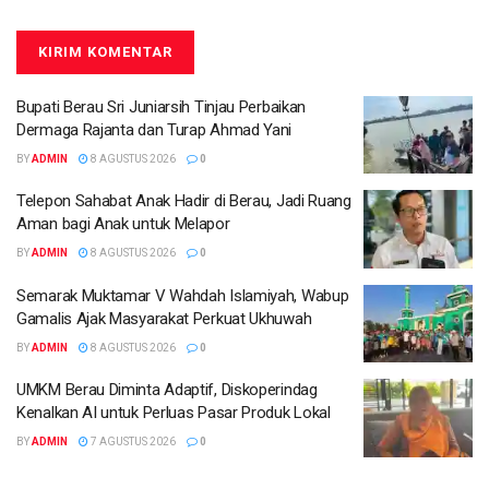
Bupati Berau Sri Juniarsih Tinjau Perbaikan
Dermaga Rajanta dan Turap Ahmad Yani
BY
ADMIN
8 AGUSTUS 2026
0
Telepon Sahabat Anak Hadir di Berau, Jadi Ruang
Aman bagi Anak untuk Melapor
BY
ADMIN
8 AGUSTUS 2026
0
Semarak Muktamar V Wahdah Islamiyah, Wabup
Gamalis Ajak Masyarakat Perkuat Ukhuwah
BY
ADMIN
8 AGUSTUS 2026
0
UMKM Berau Diminta Adaptif, Diskoperindag
Kenalkan AI untuk Perluas Pasar Produk Lokal
BY
ADMIN
7 AGUSTUS 2026
0