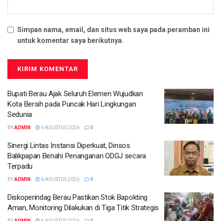
Simpan nama, email, dan situs web saya pada peramban ini
untuk komentar saya berikutnya.
Bupati Berau Ajak Seluruh Elemen Wujudkan
Kota Bersih pada Puncak Hari Lingkungan
Sedunia
BY
ADMIN
6 AGUSTUS 2026
0
Sinergi Lintas Instansi Diperkuat, Dinsos
Balikpapan Benahi Penanganan ODGJ secara
Terpadu
BY
ADMIN
6 AGUSTUS 2026
0
Diskoperindag Berau Pastikan Stok Bapokting
Aman, Monitoring Dilakukan di Tiga Titik Strategis
BY
ADMIN
6 AGUSTUS 2026
0