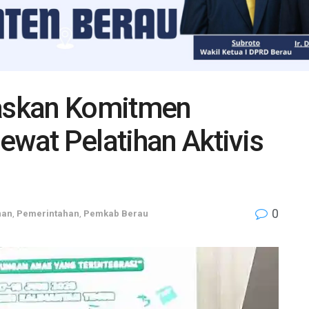
askan Komitmen
ewat Pelatihan Aktivis
0
nan
,
Pemerintahan
,
Pemkab Berau