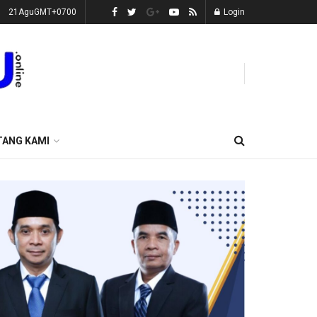
21AguGMT+0700
Login
TANG KAMI