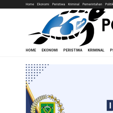
Home
Ekonomi
Peristiwa
Kriminal
Pemerintahan
Politi
HOME
EKONOMI
PERISTIWA
KRIMINAL
P