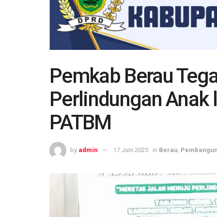
Pemkab Berau Teg
Perlindungan Anak l
PATBM
by
admin
17 Juni 2025
in
Berau
,
Pembangu