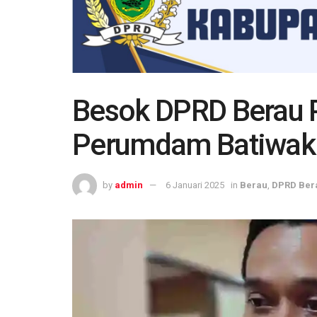
Besok DPRD Berau P
Perumdam Batiwak
by
admin
6 Januari 2025
in
Berau
,
DPRD Ber