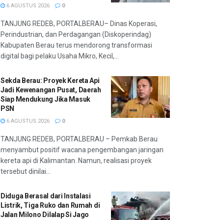
6 AGUSTUS 2026
0
TANJUNG REDEB, PORTALBERAU– Dinas Koperasi,
Perindustrian, dan Perdagangan (Diskoperindag)
Kabupaten Berau terus mendorong transformasi
digital bagi pelaku Usaha Mikro, Kecil,...
Sekda Berau: Proyek Kereta Api
Jadi Kewenangan Pusat, Daerah
Siap Mendukung Jika Masuk
PSN
6 AGUSTUS 2026
0
TANJUNG REDEB, PORTALBERAU – Pemkab Berau
menyambut positif wacana pengembangan jaringan
kereta api di Kalimantan. Namun, realisasi proyek
tersebut dinilai...
Diduga Berasal dari Instalasi
Listrik, Tiga Ruko dan Rumah di
Jalan Milono Dilalap Si Jago