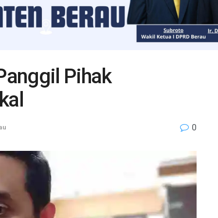
anggil Pihak
kal
0
au