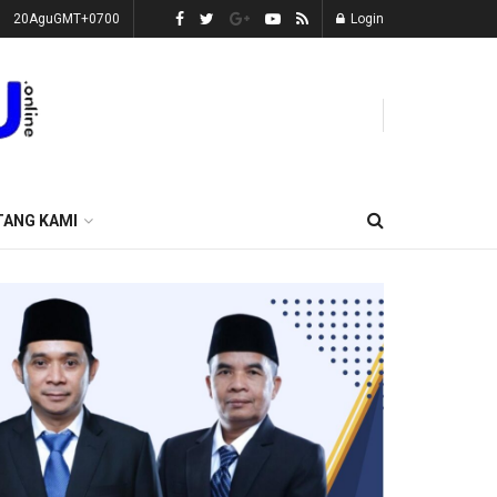
20AguGMT+0700
Login
TANG KAMI