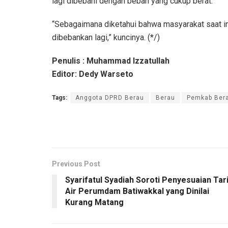
lagi dibebani dengan beban yang cukup berat.
“Sebagaimana diketahui bahwa masyarakat saat in
dibebankan lagi,” kuncinya. (*/)
Penulis : Muhammad Izzatullah
Editor: Dedy Warseto
Tags:
Anggota DPRD Berau
Berau
Pemkab Ber
Previous Post
Syarifatul Syadiah Soroti Penyesuaian Tar
Air Perumdam Batiwakkal yang Dinilai
Kurang Matang