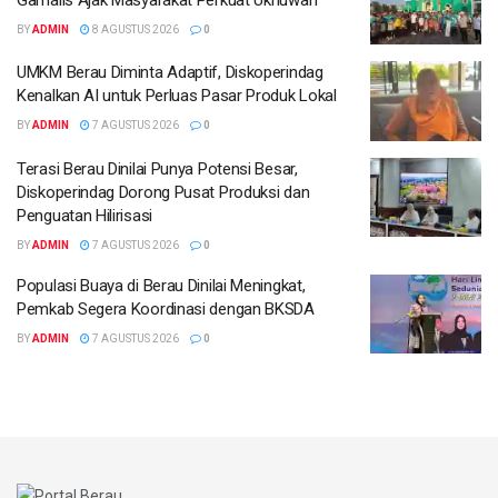
BY
ADMIN
8 AGUSTUS 2026
0
UMKM Berau Diminta Adaptif, Diskoperindag
Kenalkan AI untuk Perluas Pasar Produk Lokal
BY
ADMIN
7 AGUSTUS 2026
0
Terasi Berau Dinilai Punya Potensi Besar,
Diskoperindag Dorong Pusat Produksi dan
Penguatan Hilirisasi
BY
ADMIN
7 AGUSTUS 2026
0
Populasi Buaya di Berau Dinilai Meningkat,
Pemkab Segera Koordinasi dengan BKSDA
BY
ADMIN
7 AGUSTUS 2026
0