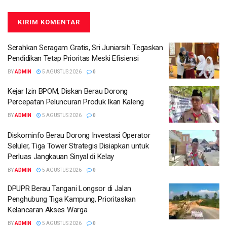
Serahkan Seragam Gratis, Sri Juniarsih Tegaskan
Pendidikan Tetap Prioritas Meski Efisiensi
BY
ADMIN
5 AGUSTUS 2026
0
Kejar Izin BPOM, Diskan Berau Dorong
Percepatan Peluncuran Produk Ikan Kaleng
BY
ADMIN
5 AGUSTUS 2026
0
Diskominfo Berau Dorong Investasi Operator
Seluler, Tiga Tower Strategis Disiapkan untuk
Perluas Jangkauan Sinyal di Kelay
BY
ADMIN
5 AGUSTUS 2026
0
DPUPR Berau Tangani Longsor di Jalan
Penghubung Tiga Kampung, Prioritaskan
Kelancaran Akses Warga
BY
ADMIN
5 AGUSTUS 2026
0