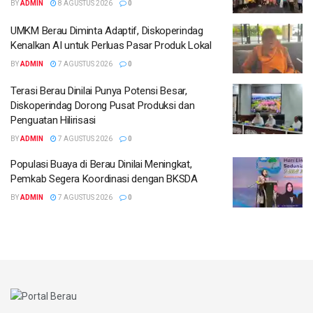
BY
ADMIN
8 AGUSTUS 2026
0
UMKM Berau Diminta Adaptif, Diskoperindag
Kenalkan AI untuk Perluas Pasar Produk Lokal
BY
ADMIN
7 AGUSTUS 2026
0
Terasi Berau Dinilai Punya Potensi Besar,
Diskoperindag Dorong Pusat Produksi dan
Penguatan Hilirisasi
BY
ADMIN
7 AGUSTUS 2026
0
Populasi Buaya di Berau Dinilai Meningkat,
Pemkab Segera Koordinasi dengan BKSDA
BY
ADMIN
7 AGUSTUS 2026
0