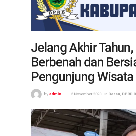
Jelang Akhir Tahun,
Berbenah dan Bersia
Pengunjung Wisata
by
admin
5 November 2023
in
Berau
,
DPRD 