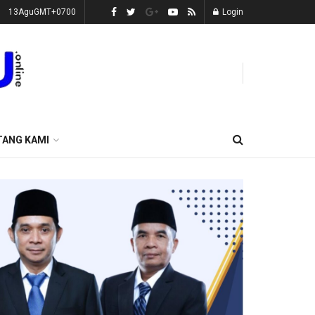
13AguGMT+0700
Login
TANG KAMI