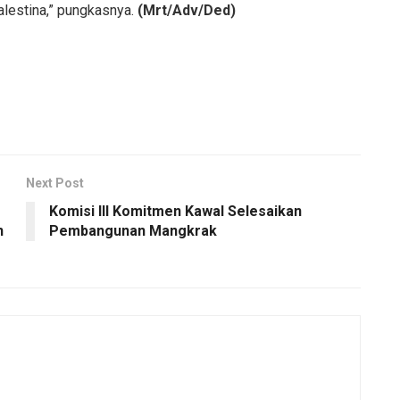
alestina,” pungkasnya.
(Mrt/Adv/Ded)
Next Post
Komisi III Komitmen Kawal Selesaikan
n
Pembangunan Mangkrak