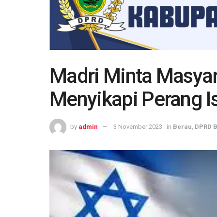
Madri Minta Masyar
Menyikapi Perang Is
by
admin
3 November 2023
in
Berau
,
DPRD 