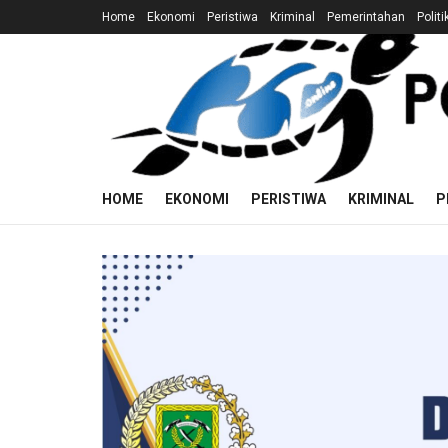
Home
Ekonomi
Peristiwa
Kriminal
Pemerintahan
Politi
HOME
EKONOMI
PERISTIWA
KRIMINAL
P