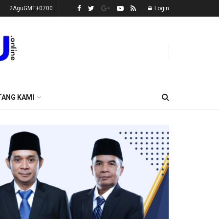
2AguGMT+0700
Login
TANG KAMI