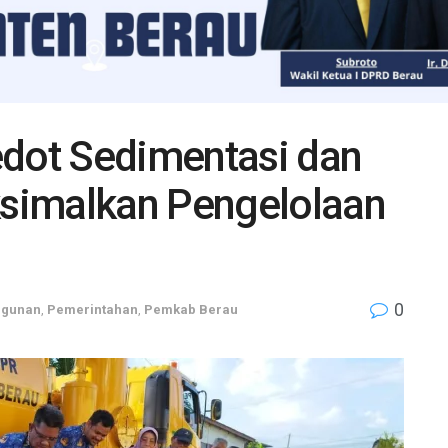
edot Sedimentasi dan
simalkan Pengelolaan
0
gunan
,
Pemerintahan
,
Pemkab Berau