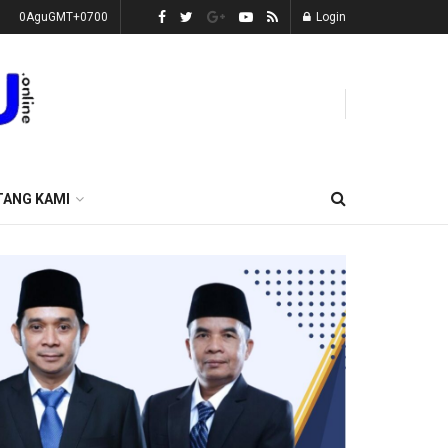
0AguGMT+0700
Login
TANG KAMI