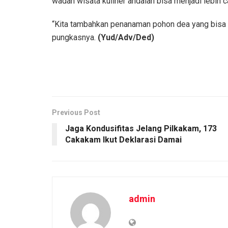
wadah wisata kuliner andalan bisa menjadi lebih 
“Kita tambahkan penanaman pohon dea yang bisa
pungkasnya.
(Yud/Adv/Ded)
Previous Post
Jaga Kondusifitas Jelang Pilkakam, 173
Cakakam Ikut Deklarasi Damai
admin