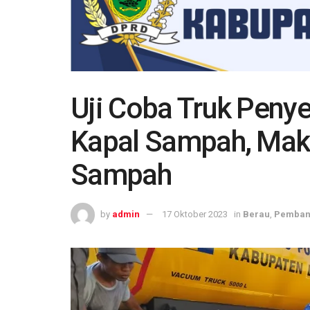
Uji Coba Truk Peny
Kapal Sampah, Mak
Sampah
by
admin
17 Oktober 2023
in
Berau
,
Pemban