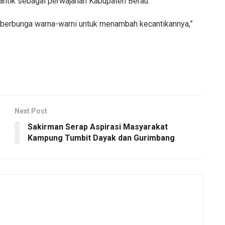
cantik sebagai perwajahan Kabupaten Berau.
 berbunga warna-warni untuk menambah kecantikannya,”
Next Post
Sakirman Serap Aspirasi Masyarakat
Kampung Tumbit Dayak dan Gurimbang