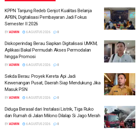
KPPN Tanjung Redeb Genjot Kualitas Belanja
APBN, Digitalisasi Pembayaran Jadi Fokus
Semester II 2026
BY
ADMIN
6 AGUSTUS 2026
0
Diskoperindag Berau Siapkan Digitalisasi UMKM,
Aplikasi Bakal Permudah Akses Permodalan
hingga Promosi
BY
ADMIN
6 AGUSTUS 2026
0
Sekda Berau: Proyek Kereta Api Jadi
Kewenangan Pusat, Daerah Siap Mendukung Jika
Masuk PSN
BY
ADMIN
6 AGUSTUS 2026
0
Diduga Berasal dari Instalasi Listrik, Tiga Ruko
dan Rumah di Jalan Milono Dilalap Si Jago Merah
BY
ADMIN
6 AGUSTUS 2026
0