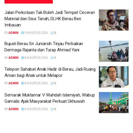
Jalan Perkotaan Tak Boleh Jadi Tempat Ceceran
Material dan Sisa Tanah, DLHK Berau Beri
Imbauan
BY
ADMIN
9 AGUSTUS 2026
0
Bupati Berau Sri Juniarsih Tinjau Perbaikan
Dermaga Rajanta dan Turap Ahmad Yani
BY
ADMIN
8 AGUSTUS 2026
0
Telepon Sahabat Anak Hadir di Berau, Jadi Ruang
Aman bagi Anak untuk Melapor
BY
ADMIN
8 AGUSTUS 2026
0
Semarak Muktamar V Wahdah Islamiyah, Wabup
Gamalis Ajak Masyarakat Perkuat Ukhuwah
BY
ADMIN
8 AGUSTUS 2026
0