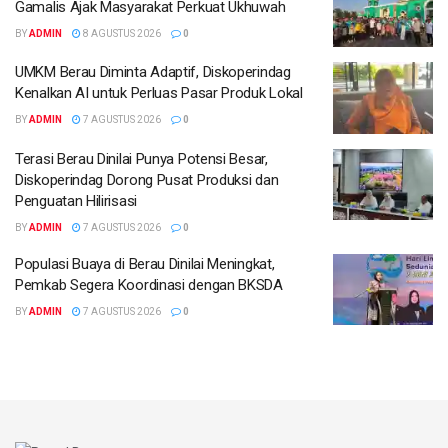
Gamalis Ajak Masyarakat Perkuat Ukhuwah
BY
ADMIN
8 AGUSTUS 2026
0
UMKM Berau Diminta Adaptif, Diskoperindag
Kenalkan AI untuk Perluas Pasar Produk Lokal
BY
ADMIN
7 AGUSTUS 2026
0
Terasi Berau Dinilai Punya Potensi Besar,
Diskoperindag Dorong Pusat Produksi dan
Penguatan Hilirisasi
BY
ADMIN
7 AGUSTUS 2026
0
Populasi Buaya di Berau Dinilai Meningkat,
Pemkab Segera Koordinasi dengan BKSDA
BY
ADMIN
7 AGUSTUS 2026
0