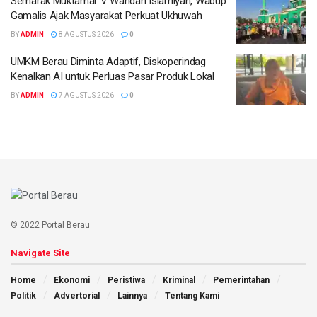
Semarak Muktamar V Wahdah Islamiyah, Wabup
Gamalis Ajak Masyarakat Perkuat Ukhuwah
BY
ADMIN
8 AGUSTUS 2026
0
UMKM Berau Diminta Adaptif, Diskoperindag
Kenalkan AI untuk Perluas Pasar Produk Lokal
BY
ADMIN
7 AGUSTUS 2026
0
© 2022 Portal Berau
Navigate Site
Home
Ekonomi
Peristiwa
Kriminal
Pemerintahan
Politik
Advertorial
Lainnya
Tentang Kami