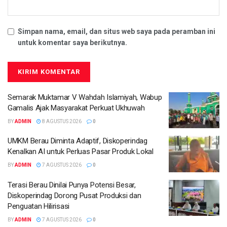
Simpan nama, email, dan situs web saya pada peramban ini
untuk komentar saya berikutnya.
Semarak Muktamar V Wahdah Islamiyah, Wabup
Gamalis Ajak Masyarakat Perkuat Ukhuwah
BY
ADMIN
8 AGUSTUS 2026
0
UMKM Berau Diminta Adaptif, Diskoperindag
Kenalkan AI untuk Perluas Pasar Produk Lokal
BY
ADMIN
7 AGUSTUS 2026
0
Terasi Berau Dinilai Punya Potensi Besar,
Diskoperindag Dorong Pusat Produksi dan
Penguatan Hilirisasi
BY
ADMIN
7 AGUSTUS 2026
0