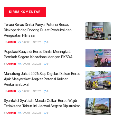
Terasi Berau Dinilai Punya Potensi Besar,
Diskoperindag Dorong Pusat Produksi dan
Penguatan Hilirisasi
BY
ADMIN
7 AGUSTUS 2026
0
Populasi Buaya di Berau Dinilai Meningkat,
Pemkab Segera Koordinasi dengan BKSDA
BY
ADMIN
7 AGUSTUS 2026
0
Manutung Jukut 2026 Siap Digelar, Diskan Berau
Ajak Masyarakat Angkat Potensi Kuliner
Perikanan Lokal
BY
ADMIN
7 AGUSTUS 2026
0
Syarifatul Sya’diah: Musda Golkar Berau Wajib
Terlaksana Tahun Ini, Jadwal Segera Diputuskan
BY
ADMIN
7 AGUSTUS 2026
0