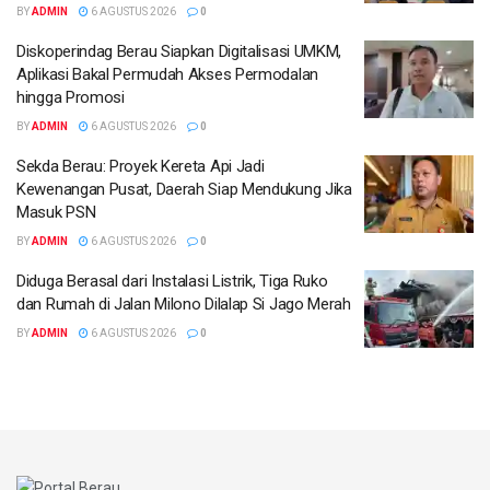
BY
ADMIN
6 AGUSTUS 2026
0
Diskoperindag Berau Siapkan Digitalisasi UMKM,
Aplikasi Bakal Permudah Akses Permodalan
hingga Promosi
BY
ADMIN
6 AGUSTUS 2026
0
Sekda Berau: Proyek Kereta Api Jadi
Kewenangan Pusat, Daerah Siap Mendukung Jika
Masuk PSN
BY
ADMIN
6 AGUSTUS 2026
0
Diduga Berasal dari Instalasi Listrik, Tiga Ruko
dan Rumah di Jalan Milono Dilalap Si Jago Merah
BY
ADMIN
6 AGUSTUS 2026
0