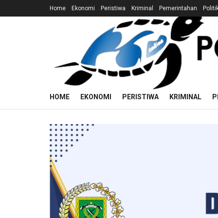
Home
Ekonomi
Peristiwa
Kriminal
Pemerintahan
Politi
HOME
EKONOMI
PERISTIWA
KRIMINAL
P