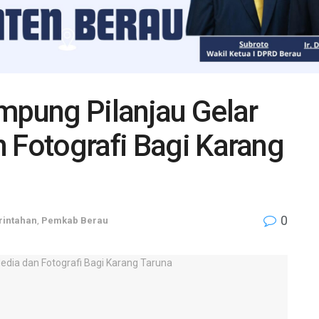
mpung Pilanjau Gelar
 Fotografi Bagi Karang
0
intahan
,
Pemkab Berau