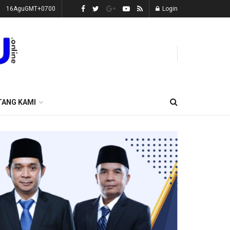
16AguGMT+0700
Login
TANG KAMI