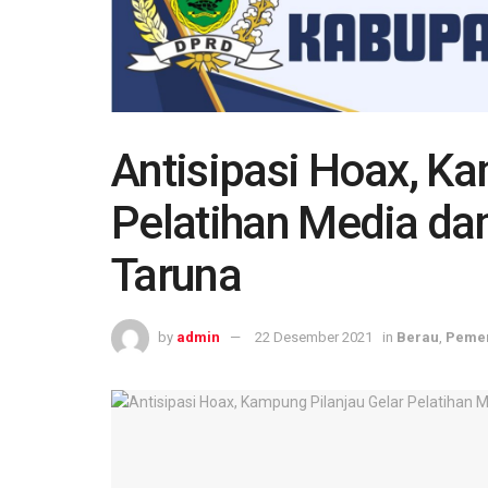
Antisipasi Hoax, Ka
Pelatihan Media dan
Taruna
by
admin
22 Desember 2021
in
Berau
,
Pemer