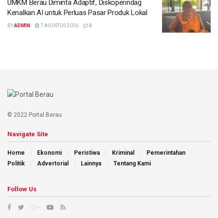
UMKM Berau Diminta Adaptif, Diskoperindag
Kenalkan AI untuk Perluas Pasar Produk Lokal
BY
ADMIN
7 AGUSTUS 2026
0
© 2022 Portal Berau
Navigate Site
Home
Ekonomi
Peristiwa
Kriminal
Pemerintahan
Politik
Advertorial
Lainnya
Tentang Kami
Follow Us