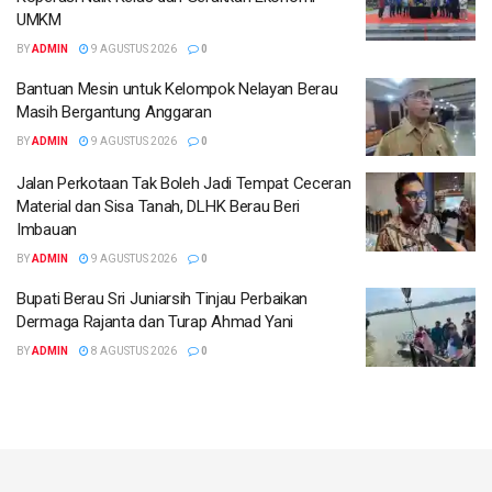
UMKM
BY
ADMIN
9 AGUSTUS 2026
0
Bantuan Mesin untuk Kelompok Nelayan Berau
Masih Bergantung Anggaran
BY
ADMIN
9 AGUSTUS 2026
0
Jalan Perkotaan Tak Boleh Jadi Tempat Ceceran
Material dan Sisa Tanah, DLHK Berau Beri
Imbauan
BY
ADMIN
9 AGUSTUS 2026
0
Bupati Berau Sri Juniarsih Tinjau Perbaikan
Dermaga Rajanta dan Turap Ahmad Yani
BY
ADMIN
8 AGUSTUS 2026
0