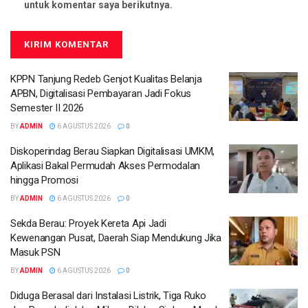
untuk komentar saya berikutnya.
KPPN Tanjung Redeb Genjot Kualitas Belanja
APBN, Digitalisasi Pembayaran Jadi Fokus
Semester II 2026
BY
ADMIN
6 AGUSTUS 2026
0
Diskoperindag Berau Siapkan Digitalisasi UMKM,
Aplikasi Bakal Permudah Akses Permodalan
hingga Promosi
BY
ADMIN
6 AGUSTUS 2026
0
Sekda Berau: Proyek Kereta Api Jadi
Kewenangan Pusat, Daerah Siap Mendukung Jika
Masuk PSN
BY
ADMIN
6 AGUSTUS 2026
0
Diduga Berasal dari Instalasi Listrik, Tiga Ruko