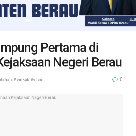
ampung Pertama di
 Kejaksaan Negeri Berau
0
ntahan
,
Pemkab Berau