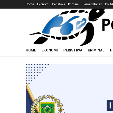
Home
Ekonomi
Peristiwa
Kriminal
Pemerintahan
Politi
HOME
EKONOMI
PERISTIWA
KRIMINAL
P