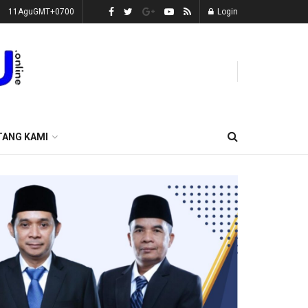
11AguGMT+0700
Login
TANG KAMI