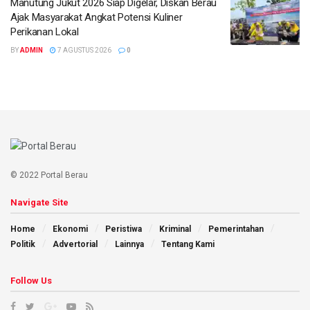
Manutung Jukut 2026 Siap Digelar, Diskan Berau
Ajak Masyarakat Angkat Potensi Kuliner
Perikanan Lokal
BY
ADMIN
7 AGUSTUS 2026
0
© 2022 Portal Berau
Navigate Site
Home
Ekonomi
Peristiwa
Kriminal
Pemerintahan
Politik
Advertorial
Lainnya
Tentang Kami
Follow Us