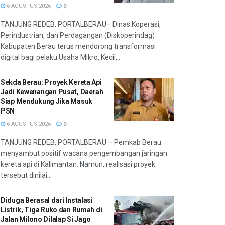
6 AGUSTUS 2026
0
TANJUNG REDEB, PORTALBERAU– Dinas Koperasi,
Perindustrian, dan Perdagangan (Diskoperindag)
Kabupaten Berau terus mendorong transformasi
digital bagi pelaku Usaha Mikro, Kecil,...
Sekda Berau: Proyek Kereta Api
Jadi Kewenangan Pusat, Daerah
Siap Mendukung Jika Masuk
PSN
6 AGUSTUS 2026
0
TANJUNG REDEB, PORTALBERAU – Pemkab Berau
menyambut positif wacana pengembangan jaringan
kereta api di Kalimantan. Namun, realisasi proyek
tersebut dinilai...
Diduga Berasal dari Instalasi
Listrik, Tiga Ruko dan Rumah di
Jalan Milono Dilalap Si Jago