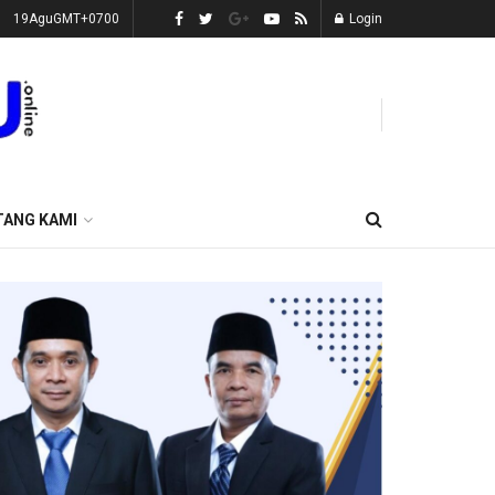
19AguGMT+0700
Login
TANG KAMI