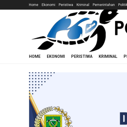
Home
Ekonomi
Peristiwa
Kriminal
Pemerintahan
Politi
HOME
EKONOMI
PERISTIWA
KRIMINAL
P