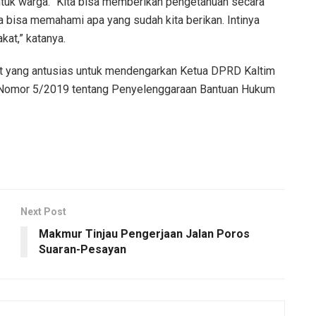
k warga. “Kita bisa memberikan pengetahuan secara
bisa memahami apa yang sudah kita berikan. Intinya
at,” katanya.
kat yang antusias untuk mendengarkan Ketua DPRD Kaltim
a Nomor 5/2019 tentang Penyelenggaraan Bantuan Hukum
Next Post
Makmur Tinjau Pengerjaan Jalan Poros
Suaran-Pesayan