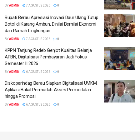
BY
ADMIN
7 AGUSTUS 2026
0
Bupati Berau Apresiasi Inovasi Daur Ulang Tutup
Botol di Karang Ambun, Dinilai Bernilai Ekonomi
dan Ramah Lingkungan
BY
ADMIN
7 AGUSTUS 2026
0
KPPN Tanjung Redeb Genjot Kualitas Belanja
APBN, Digitalisasi Pembayaran Jadi Fokus
Semester II 2026
BY
ADMIN
6 AGUSTUS 2026
0
Diskoperindag Berau Siapkan Digitalisasi UMKM,
Aplikasi Bakal Permudah Akses Permodalan
hingga Promosi
BY
ADMIN
6 AGUSTUS 2026
0