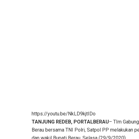
https://youtu.be/NkLD9kjtIDo
TANJUNG REDEB, PORTALBERAU
– TIm Gabung
Berau bersama TNI Polri, Satpol PP melakukan pe
dan wakil Bupati Berau, Selasa (29/9/2020).