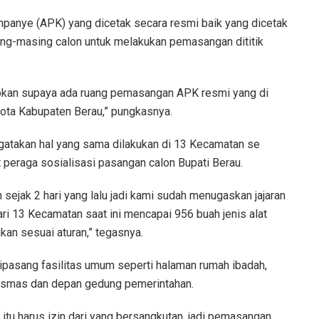
ampanye (APK) yang dicetak secara resmi baik yang dicetak
ng-masing calon untuk melakukan pemasangan dititik
rtibkan supaya ada ruang pemasangan APK resmi yang di
kota Kabupaten Berau,” pungkasnya.
ngatakan hal yang sama dilakukan di 13 Kecamatan se
 peraga sosialisasi pasangan calon Bupati Berau.
ejak 2 hari yang lalu jadi kami sudah menugaskan jajaran
ri 13 Kecamatan saat ini mencapai 956 buah jenis alat
kan sesuai aturan,” tegasnya.
dipasang fasilitas umum seperti halaman rumah ibadah,
kesmas dan depan gedung pemerintahan.
u harus izin dari yang bersangkutan, jadi pemasangan