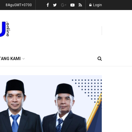
8AguGMT+0700
Login
TANG KAMI