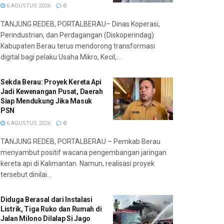
6 AGUSTUS 2026
0
TANJUNG REDEB, PORTALBERAU– Dinas Koperasi,
Perindustrian, dan Perdagangan (Diskoperindag)
Kabupaten Berau terus mendorong transformasi
digital bagi pelaku Usaha Mikro, Kecil,...
Sekda Berau: Proyek Kereta Api
Jadi Kewenangan Pusat, Daerah
Siap Mendukung Jika Masuk
PSN
6 AGUSTUS 2026
0
TANJUNG REDEB, PORTALBERAU – Pemkab Berau
menyambut positif wacana pengembangan jaringan
kereta api di Kalimantan. Namun, realisasi proyek
tersebut dinilai...
Diduga Berasal dari Instalasi
Listrik, Tiga Ruko dan Rumah di
Jalan Milono Dilalap Si Jago